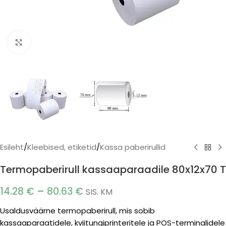
Click to enlarge
Esileht
/
Kleebised, etiketid
/
Kassa paberirullid
Termopaberirull kassaaparaadile 80x12x70 T
14.28
€
–
80.63
€
SIS. KM
Usaldusväärne termopaberirull, mis sobib
kassaaparaatidele, kviitungiprinteritele ja POS-terminalidele