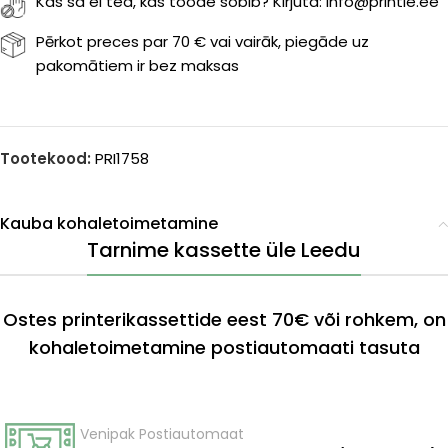
Kas sa ei tea, kas toode sobib? Kirjuta: info@printle.ee
Pērkot preces par 70 € vai vairāk, piegāde uz
pakomātiem ir bez maksas
Tootekood:
PRI1758
Kauba kohaletoimetamine
Tarnime kassette üle Leedu
Ostes printerikassettide eest 70€ või rohkem, on
kohaletoimetamine postiautomaati tasuta
Venipak Postiautomaat