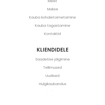
Meist
Makse
Kauba kohaletoimetamine
Kauba tagastamine
Kontaktid
KLIENDIDELE
Saadetise jälgimine
Tellimused
Uudised
Hulgikaubandus
Minu konto