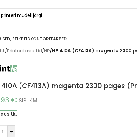
BISED, ETIKETID
KONTORITARBED
eht
/
Printerikassetid
/
HP
/
HP 410A (CF413A) magenta 2300 pa
 410A (CF413A) magenta 2300 pages (Pri
.93
€
SIS. KM
laos tk.
+