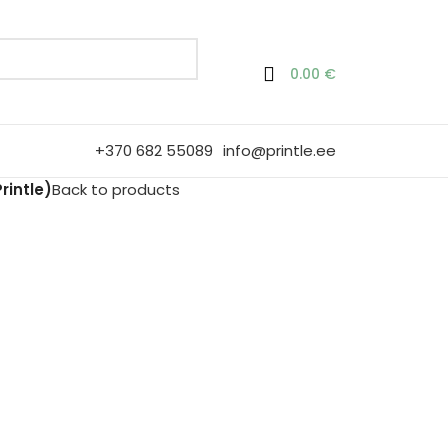
0.00
€
+370 682 55089
info@printle.ee
rintle)
Back to products