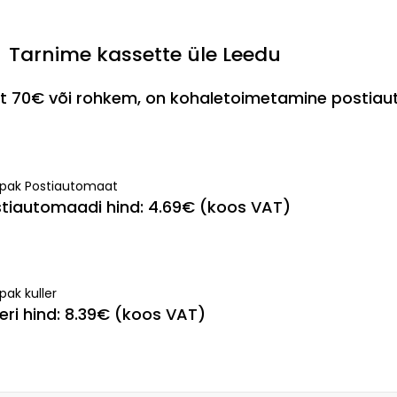
Tarnime kassette üle Leedu
est 70€ või rohkem, on kohaletoimetamine postia
ipak Postiautomaat
tiautomaadi hind: 4.69€ (koos VAT)
pak kuller
leri hind: 8.39€ (koos VAT)