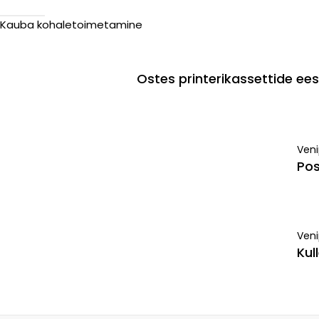
Kauba kohaletoimetamine
Ostes printerikassettide e
Ven
Pos
Veni
Kul