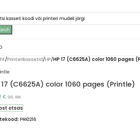
arch
D
eht
/
Printerikassetid
/
HP
/
HP 17 (C6625A) color 1060 pages (P
 17 (C6625A) color 1060 pages (Printle)
22
€
SIS. KM
ost otsas
tekood:
PRI0216