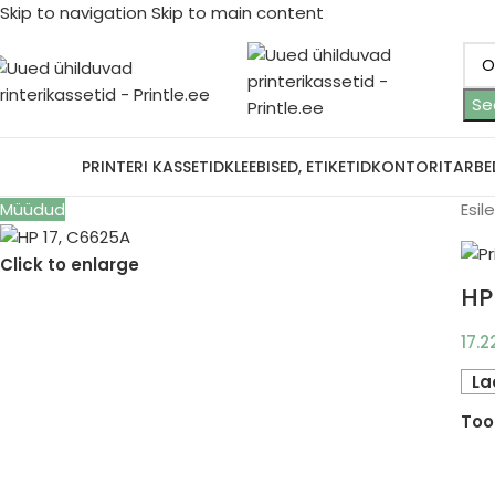
Skip to navigation
Skip to main content
Se
ootjad
PRINTERI KASSETID
KLEEBISED, ETIKETID
KONTORITARBE
Müüdud
Esil
Click to enlarge
HP
17.
La
Too