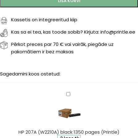
LISA KORVI
Kassetis on integreeritud kiip
Kas sa ei tea, kas toode sobib? Kirjuta: info@printle.ee
Pērkot preces par 70 € vai vairāk, piegāde uz
pakomātiem ir bez maksas
Sagedamini koos ostetud:
HP
207A
(W2210A)
black
1350
pages
HP 207A (W2210A) black 1350 pages (Printle)