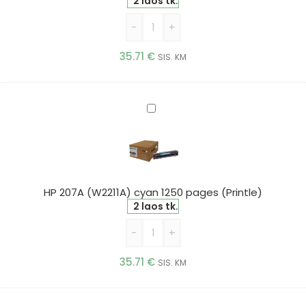
(Printle)
2 laos tk.
-
+
35.71
€
SIS. KM
HP
207A
(W2211A)
cyan
1250
pages
HP 207A (W2211A) cyan 1250 pages (Printle)
(Printle)
2 laos tk.
-
+
35.71
€
SIS. KM