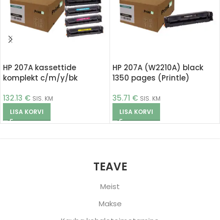
HP 207A kassettide
HP 207A (W2210A) black
komplekt c/m/y/bk
1350 pages (Printle)
(Printle)
132.13
€
35.71
€
SIS. KM
SIS. KM
LISA KORVI
LISA KORVI
TEAVE
Meist
Makse