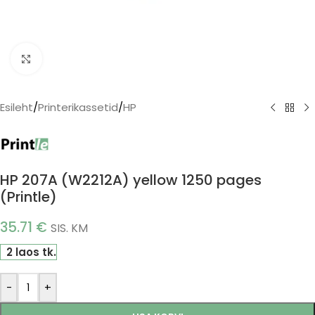
Click to enlarge
Esileht
/
Printerikassetid
/
HP
HP 207A (W2212A) yellow 1250 pages
(Printle)
35.71
€
SIS. KM
2 laos tk.
-
+