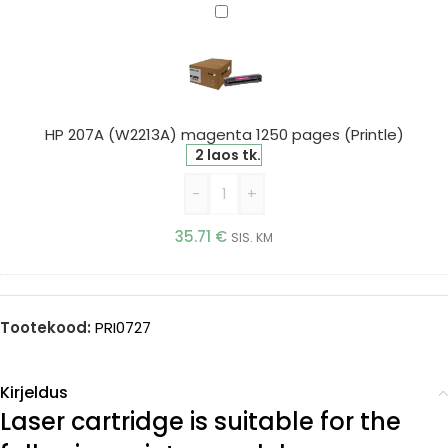
HP
207A
(W2213A)
magenta
1250
pages
HP 207A (W2213A) magenta 1250 pages (Printle)
(Printle)
2 laos tk.
-
+
35.71
€
SIS. KM
Tootekood:
PRI0727
Kirjeldus
Laser cartridge is suitable for the