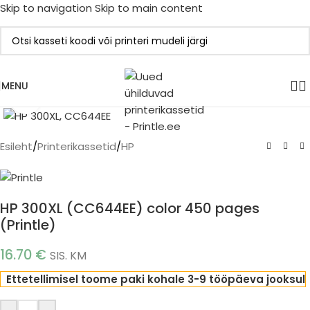
Skip to navigation
Skip to main content
MENU
Click to enlarge
Esileht
/
Printerikassetid
/
HP
HP 300XL (CC644EE) color 450 pages
(Printle)
16.70
€
SIS. KM
Ettetellimisel toome paki kohale 3-9 tööpäeva jooksul