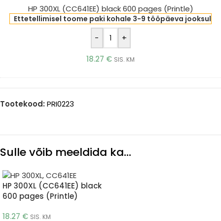
HP 300XL (CC641EE) black 600 pages (Printle)
pages
Ettetellimisel toome paki kohale 3-9 tööpäeva jooksul
(Printle)
-
+
18.27
€
SIS. KM
Tootekood:
PRI0223
Sulle võib meeldida ka…
HP 300XL (CC641EE) black
600 pages (Printle)
18.27
€
SIS. KM