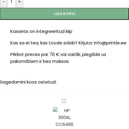
-
+
LISA KORVI
Kassetis on integreeritud kiip
Kas sa ei tea, kas toode sobib? Kirjuta: info@printle.ee
Pērkot preces par 70 € vai vairāk, piegāde uz
pakomātiem ir bez maksas
Sagedamini koos ostetud:
HP
300XL
(CC641EE)
black
600