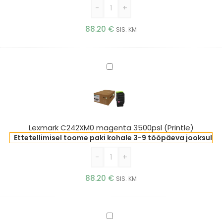
-
+
88.20
€
SIS. KM
Lexmark
C242XM0
magenta
3500psl
(Printle)
Lexmark C242XM0 magenta 3500psl (Printle)
Ettetellimisel toome paki kohale 3-9 tööpäeva jooksul
-
+
88.20
€
SIS. KM
Lexmark