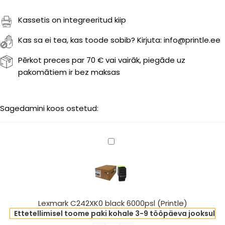
Kassetis on integreeritud kiip
Kas sa ei tea, kas toode sobib? Kirjuta: info@printle.ee
Pērkot preces par 70 € vai vairāk, piegāde uz
pakomātiem ir bez maksas
Sagedamini koos ostetud:
Lexmark
C242XK0
black
6000psl
(Printle)
Lexmark C242XK0 black 6000psl (Printle)
Ettetellimisel toome paki kohale 3-9 tööpäeva jooksul