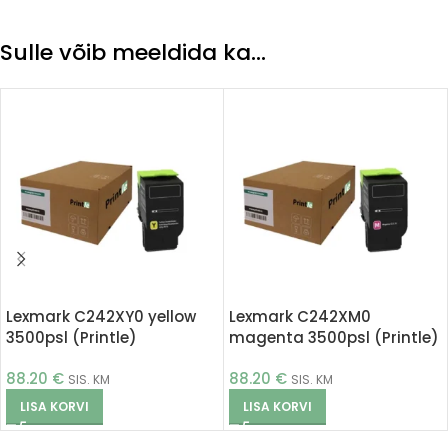
Sulle võib meeldida ka…
Lexmark C242XY0 yellow
Lexmark C242XM0
3500psl (Printle)
magenta 3500psl (Printle)
88.20
€
88.20
€
SIS. KM
SIS. KM
LISA KORVI
LISA KORVI