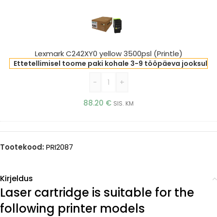
C242XY0
yellow
3500psl
(Printle)
Lexmark C242XY0 yellow 3500psl (Printle)
Ettetellimisel toome paki kohale 3-9 tööpäeva jooksul
-
+
88.20
€
SIS. KM
Tootekood:
PRI2087
Kirjeldus
Laser cartridge is suitable for the
following printer models