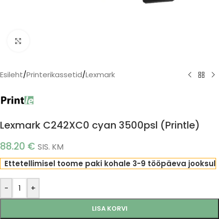
Click to enlarge
Esileht
/
Printerikassetid
/
Lexmark
Lexmark C242XC0 cyan 3500psl (Printle)
88.20
€
SIS. KM
Ettetellimisel toome paki kohale 3-9 tööpäeva jooksul
-
+
LISA KORVI