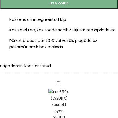
LISA KORVI
Kassetis on integreeritud kiip
Kas sa ei tea, kas toode sobib? Kirjuta: info@printle.ee
Pērkot preces par 70 € vai vairāk, piegāde uz
pakomātiem ir bez maksas
Sagedamini koos ostetud:
HP
659X
(W2011X)
kassett
cyan
29000