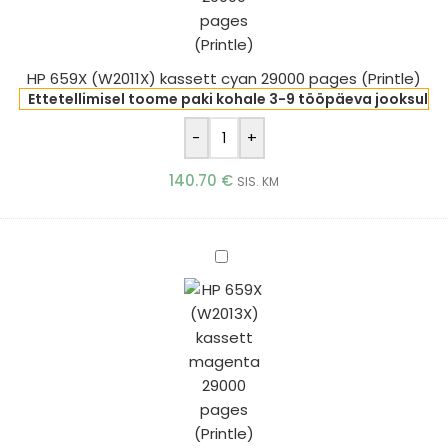
pages
(Printle)
HP 659X (W2011X) kassett cyan 29000 pages (Printle)
Ettetellimisel toome paki kohale 3-9 tööpäeva jooksul
-
+
140.70
€
SIS. KM
HP
659X
(W2013X)
kassett
magenta
29000
pages
(Printle)