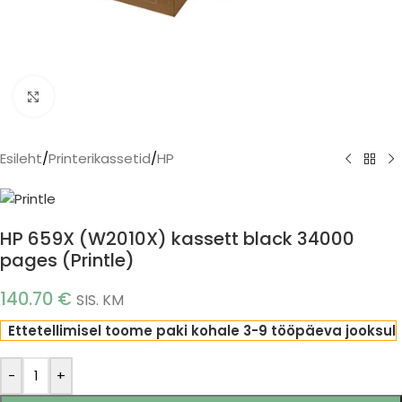
Click to enlarge
Esileht
/
Printerikassetid
/
HP
HP 659X (W2010X) kassett black 34000
pages (Printle)
140.70
€
SIS. KM
Ettetellimisel toome paki kohale 3-9 tööpäeva jooksul
-
+