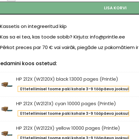
LISA KORVI
Kassetis on integreeritud kiip
Kas sa ei tea, kas toode sobib? Kirjuta: info@printle.ee
Pērkot preces par 70 € vai vairāk, piegāde uz pakomātiem i
edamini koos ostetud:
HP 212X (W2120X) black 13000 pages (Printle)
Ettetellimisel toome paki kohale 3-9 tööpäeva jooksul
X
120X)
HP 212X (W2121X) cyan 10000 pages (Printle)
ck
00
Ettetellimisel toome paki kohale 3-9 tööpäeva jooksul
X
ges
121X)
HP 212X (W2122X) yellow 10000 pages (Printle)
intle)
an
00
Ettetellimisel toome paki kohale 3-9 tööpäeva jooksul