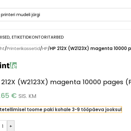
BISED, ETIKETID
KONTORITARBED
eht
/
Printerikassetid
/
HP
/
HP 212X (W2123X) magenta 10000 p
 212X (W2123X) magenta 10000 pages (P
.65
€
SIS. KM
tetellimisel toome paki kohale 3-9 tööpäeva jooksul
+