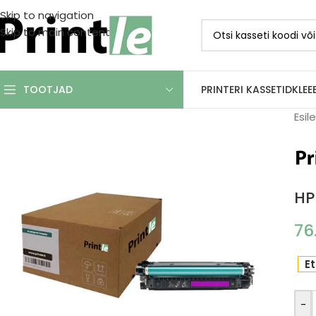
Skip to navigation
Skip to main content
PRINTERI KASSETID
KLEE
TOOTJAD
Esil
HP
76
Et
-