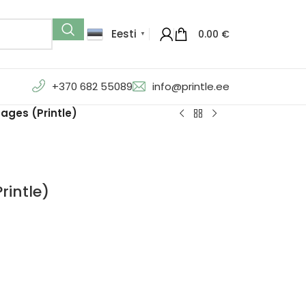
Eesti
0.00
€
▼
+370 682 55089
info@printle.ee
ages (Printle)
rintle)