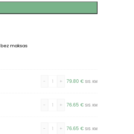
r bez maksas
-
+
79.80
€
SIS. KM
-
+
76.65
€
SIS. KM
-
+
76.65
€
SIS. KM