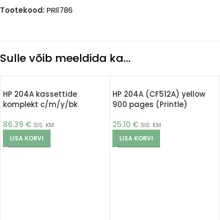
Tootekood:
PRI1786
Sulle võib meeldida ka…
HP 204A kassettide
HP 204A (CF512A) yellow
komplekt c/m/y/bk
900 pages (Printle)
(Printle)
86.39
€
25.10
€
SIS. KM
SIS. KM
LISA KORVI
LISA KORVI