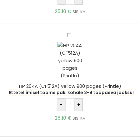
25.10
€
SIS. KM
HP
204A
(CF512A)
yellow
900
pages
(Printle)
HP 204A (CF512A) yellow 900 pages (Printle)
Ettetellimisel toome paki kohale 3-9 tööpäeva jooksul
-
+
25.10
€
SIS. KM