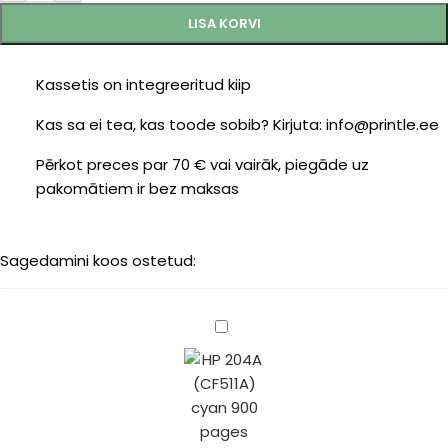
LISA KORVI
Kassetis on integreeritud kiip
Kas sa ei tea, kas toode sobib? Kirjuta: info@printle.ee
Pērkot preces par 70 € vai vairāk, piegāde uz
pakomātiem ir bez maksas
Sagedamini koos ostetud:
HP
204A
(CF511A)
cyan
900
pages