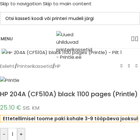
Skip to navigation
Skip to main content
MENU
Click to enlarge
Esileht
/
Printerikassetid
/
HP
HP 204A (CF510A) black 1100 pages (Printle)
25.10
€
SIS. KM
Ettetellimisel toome paki kohale 3-9 tööpäeva jooksul
-
+