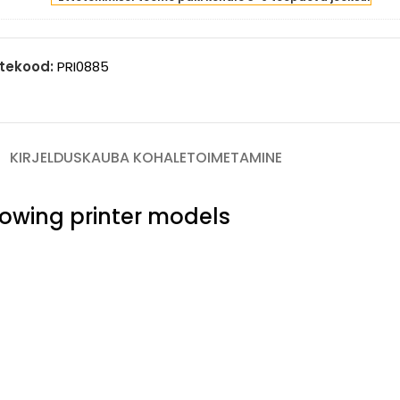
3A
ges
F542A)
intle)
low
tekood:
PRI0885
0
ges
intle)
KIRJELDUS
KAUBA KOHALETOIMETAMINE
llowing printer models