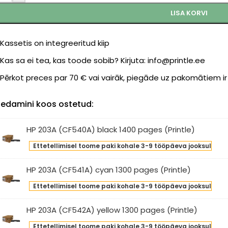
LISA KORVI
Kassetis on integreeritud kiip
Kas sa ei tea, kas toode sobib? Kirjuta: info@printle.ee
Pērkot preces par 70 € vai vairāk, piegāde uz pakomātiem i
edamini koos ostetud:
HP 203A (CF540A) black 1400 pages (Printle)
Ettetellimisel toome paki kohale 3-9 tööpäeva jooksul
3A
F540A)
HP 203A (CF541A) cyan 1300 pages (Printle)
ck
0
Ettetellimisel toome paki kohale 3-9 tööpäeva jooksul
3A
ges
541A)
HP 203A (CF542A) yellow 1300 pages (Printle)
intle)
an
0
Ettetellimisel toome paki kohale 3-9 tööpäeva jooksul