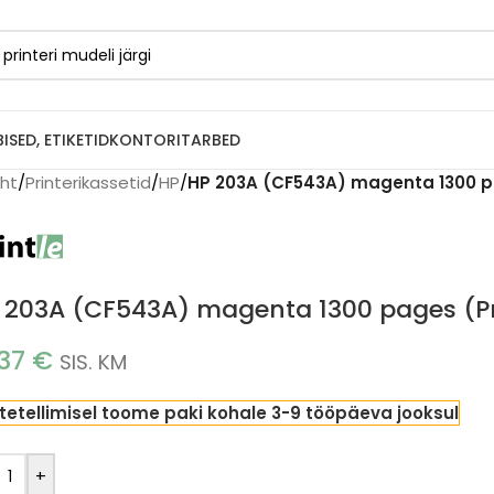
BISED, ETIKETID
KONTORITARBED
eht
/
Printerikassetid
/
HP
/
HP 203A (CF543A) magenta 1300 pa
 203A (CF543A) magenta 1300 pages (Pr
.37
€
SIS. KM
tetellimisel toome paki kohale 3-9 tööpäeva jooksul
+