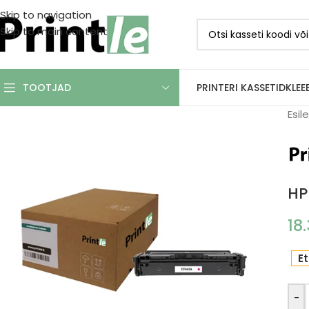
Skip to navigation
Skip to main content
PRINTERI KASSETID
KLEE
TOOTJAD
Esil
HP
18
Et
-