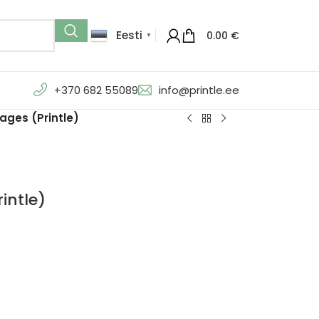
Eesti
0.00
€
▼
+370 682 55089
info@printle.ee
ges (Printle)
intle)