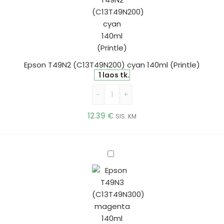
cyan
140ml
(Printle)
Epson T49N2 (C13T49N200) cyan 140ml (Printle)
1 laos tk.
-
+
12.39
€
SIS. KM
Epson
T49N3
(C13T49N300)
magenta
140ml
(Printle)