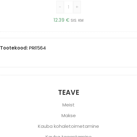
-
+
12.39
€
SIS. KM
Tootekood:
PRI1564
TEAVE
Meist
Makse
Kauba kohaletoimetamine
Kauba tagastamine