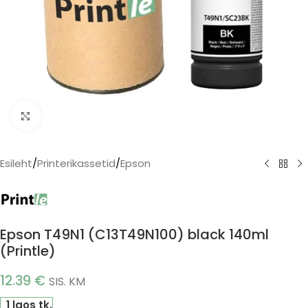
Click to enlarge
Esileht
/
Printerikassetid
/
Epson
Epson T49N1 (C13T49N100) black 140ml
(Printle)
12.39
€
SIS. KM
1 laos tk.