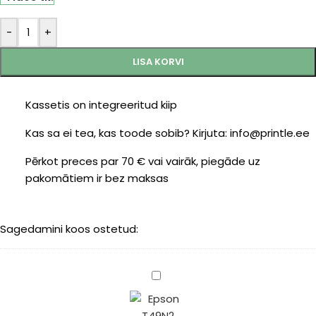
-
+
LISA KORVI
Kassetis on integreeritud kiip
Kas sa ei tea, kas toode sobib? Kirjuta: info@printle.ee
Pērkot preces par 70 € vai vairāk, piegāde uz
pakomātiem ir bez maksas
Sagedamini koos ostetud:
Epson
T49N2
(C13T49N200)