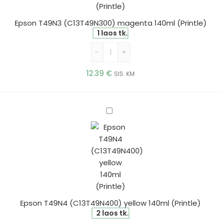
Epson T49N3 (C13T49N300) magenta 140ml (Printle)
1 laos tk.
-
+
12.39
€
SIS. KM
Epson
T49N4
(C13T49N400)
yellow
140ml
(Printle)
Epson T49N4 (C13T49N400) yellow 140ml (Printle)
2 laos tk.