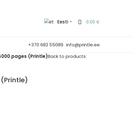
Eesti
0.00
€
▼
+370 682 55089
info@printle.ee
000 pages (Printle)
Back to products
Printle)