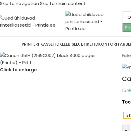
Skip to navigation
Skip to main content
Se
ootjad
PRINTERI KASSETID
KLEEBISED, ETIKETID
KONTORITARBE
Esil
Click to enlarge
Ca
15.
Too
Et
-