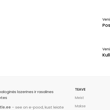
Ven
Pos
Veni
Kul
TEAVE
Meist
Makse
tle.ee
– see on e-pood, kust leiate