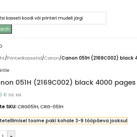
arch
D
eht
/
Printerikassetid
/
Canon
/
Canon 051H (2169C002) black 4
non 051H (2169C002) black 4000 pages (
96
€
SIS. KM
te SKU:
CRG051H, CRG-051H
tetellimisel toome paki kohale 3-9 tööpäeva jooksul
+