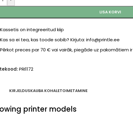
LISA KORVI
Kassetis on integreeritud kiip
Kas sa ei tea, kas toode sobib? Kirjuta: info@printle.ee
Pērkot preces par 70 € vai vairāk, piegāde uz pakomātiem i
tekood:
PRI1172
KIRJELDUS
KAUBA KOHALETOIMETAMINE
llowing printer models