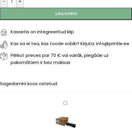
-
+
LISA KORVI
Kassetis on integreeritud kiip
Kas sa ei tea, kas toode sobib? Kirjuta: info@printle.ee
Pērkot preces par 70 € vai vairāk, piegāde uz
pakomātiem ir bez maksas
Sagedamini koos ostetud:
Samsung
CLT-
C506L
(SU038A)
cyan