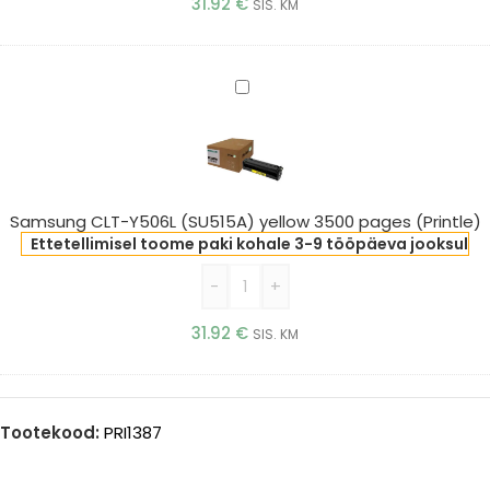
31.92
€
SIS. KM
Samsung
CLT-
Y506L
(SU515A)
yellow
3500
Samsung CLT-Y506L (SU515A) yellow 3500 pages (Printle)
pages
Ettetellimisel toome paki kohale 3-9 tööpäeva jooksul
(Printle)
-
+
31.92
€
SIS. KM
Tootekood:
PRI1387