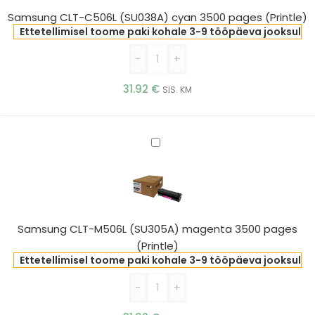
3500
Samsung CLT-C506L (SU038A) cyan 3500 pages (Printle)
pages
Ettetellimisel toome paki kohale 3-9 tööpäeva jooksul
(Printle)
-
+
31.92
€
SIS. KM
Samsung
CLT-
M506L
(SU305A)
magenta
3500
Samsung CLT-M506L (SU305A) magenta 3500 pages
pages
(Printle)
(Printle)
Ettetellimisel toome paki kohale 3-9 tööpäeva jooksul
-
+