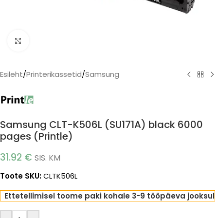
Click to enlarge
Esileht
/
Printerikassetid
/
Samsung
Samsung CLT-K506L (SU171A) black 6000
pages (Printle)
31.92
€
SIS. KM
Toote SKU:
CLTK506L
Ettetellimisel toome paki kohale 3-9 tööpäeva jooksul