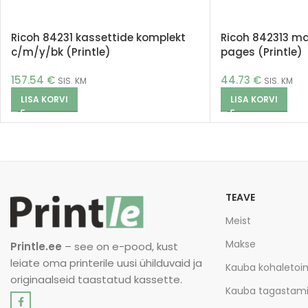
Ricoh 84231 kassettide komplekt
Ricoh 842313 m
c/m/y/bk (Printle)
pages (Printle)
157.54
€
44.73
€
SIS. KM
SIS. KM
LISA KORVI
LISA KORVI
TEAVE
Meist
Makse
Printle.ee
– see on e-pood, kust
leiate oma printerile uusi ühilduvaid ja
Kauba kohaleto
originaalseid taastatud kassette.
Kauba tagastam