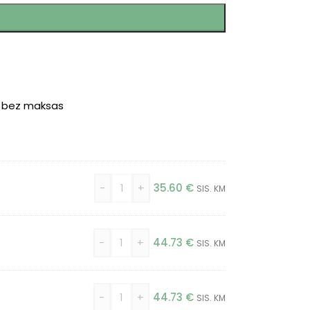
r bez maksas
-
+
35.60
€
SIS. KM
-
+
44.73
€
SIS. KM
-
+
44.73
€
SIS. KM