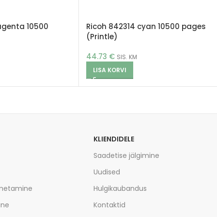
agenta 10500
Ricoh 842314 cyan 10500 pages
(Printle)
44.73
€
SIS. KM
LISA KORVI
KLIENDIDELE
Saadetise jälgimine
Uudised
imetamine
Hulgikaubandus
ine
Kontaktid