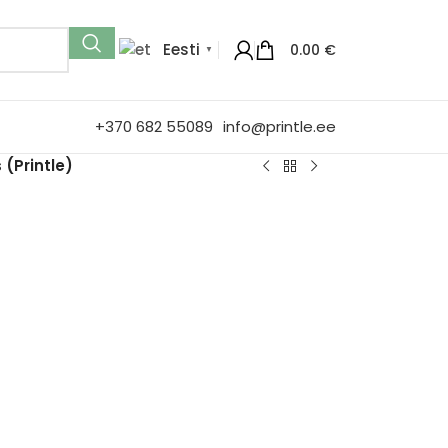
Eesti
0.00
€
▼
+370 682 55089
info@printle.ee
 (Printle)