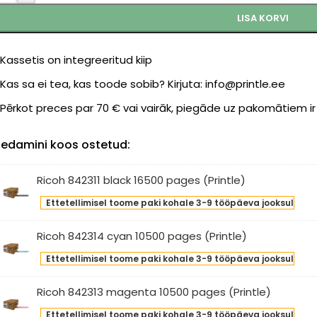
LISA KORVI
Kassetis on integreeritud kiip
Kas sa ei tea, kas toode sobib? Kirjuta: info@printle.ee
Pērkot preces par 70 € vai vairāk, piegāde uz pakomātiem i
edamini koos ostetud:
Ricoh 842311 black 16500 pages (Printle)
oh
Ettetellimisel toome paki kohale 3-9 tööpäeva jooksul
311
ck
Ricoh 842314 cyan 10500 pages (Printle)
00
oh
ges
Ettetellimisel toome paki kohale 3-9 tööpäeva jooksul
314
intle)
an
Ricoh 842313 magenta 10500 pages (Printle)
00
oh
ges
Ettetellimisel toome paki kohale 3-9 tööpäeva jooksul