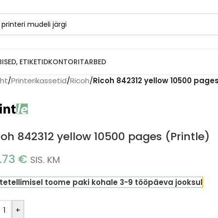
BISED, ETIKETID
KONTORITARBED
eht
/
Printerikassetid
/
Ricoh
/
Ricoh 842312 yellow 10500 pages
coh 842312 yellow 10500 pages (Printle)
.73
€
SIS. KM
tetellimisel toome paki kohale 3-9 tööpäeva jooksul
+