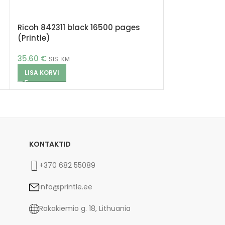
Ricoh 842311 black 16500 pages
(Printle)
35.60
€
SIS. KM
LISA KORVI
KONTAKTID
+370 682 55089
info@printle.ee
Rokakiemio g. 18, Lithuania