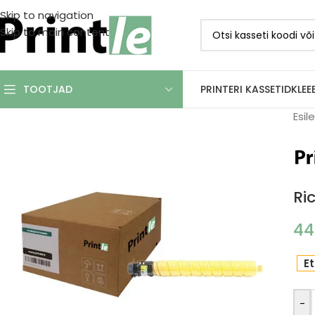
Skip to navigation
Skip to main content
PRINTERI KASSETID
KLEE
TOOTJAD
Esil
Ri
44
Et
-