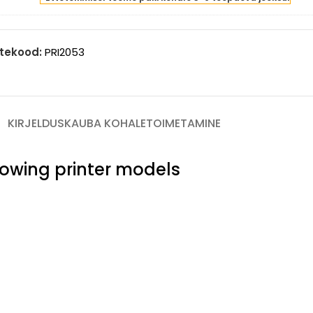
313
intle)
genta
00
tekood:
PRI2053
ges
intle)
KIRJELDUS
KAUBA KOHALETOIMETAMINE
llowing printer models