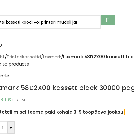
D
eht
/
Printerikassetid
/
Lexmark
/
Lexmark 58D2X00 kassett bla
k to products
xmark 58D2X00 kassett black 30000 page
.80
€
SIS. KM
tetellimisel toome paki kohale 3-9 tööpäeva jooksul
+