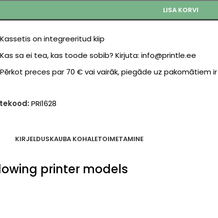
LISA KORVI
Kassetis on integreeritud kiip
Kas sa ei tea, kas toode sobib? Kirjuta: info@printle.ee
Pērkot preces par 70 € vai vairāk, piegāde uz pakomātiem i
tekood:
PRI1628
KIRJELDUS
KAUBA KOHALETOIMETAMINE
ollowing printer models