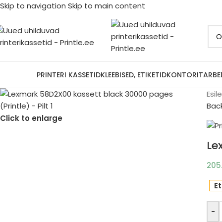
Skip to navigation
Skip to main content
ootjad
PRINTERI KASSETID
KLEEBISED, ETIKETID
KONTORITARBE
Esil
Bac
Click to enlarge
Le
205
Et
-