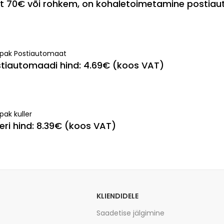
est 70€ või rohkem, on kohaletoimetamine postia
ipak Postiautomaat
tiautomaadi hind: 4.69€ (koos VAT)
pak kuller
leri hind: 8.39€ (koos VAT)
KLIENDIDELE
Saadetise jälgimine