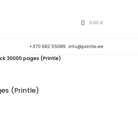
0.00
€
+370 682 55089
info@printle.ee
ck 30000 pages (Printle)
s (Printle)