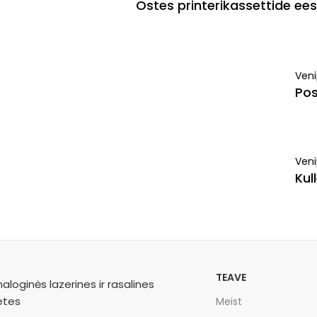
Ostes printerikassettide e
Ven
Pos
Veni
Kul
TEAVE
Meist