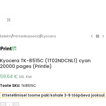
Click to enlarge
Esileht
/
Printerikassetid
/
Kyocera
Kyocera TK-8515C (1T02NDCNL1) cyan
20000 pages (Printle)
59.64
€
SIS. KM
Toote SKU:
TK8515C
Ettetellimisel toome paki kohale 3-9 tööpäeva jooksul