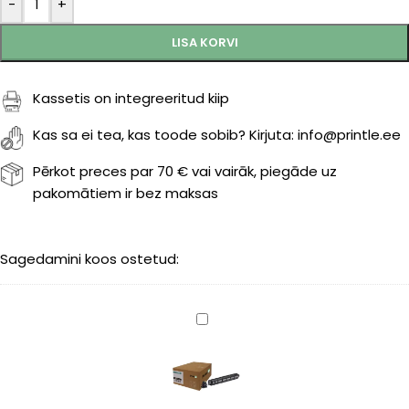
-
+
LISA KORVI
Kassetis on integreeritud kiip
Kas sa ei tea, kas toode sobib? Kirjuta: info@printle.ee
Pērkot preces par 70 € vai vairāk, piegāde uz
pakomātiem ir bez maksas
Sagedamini koos ostetud:
Kyocera
TK-
8515K
(1T02ND0NL0)
black