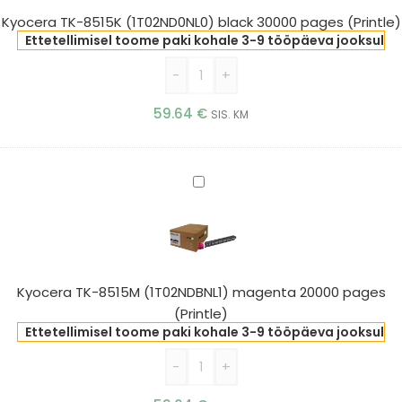
30000
Kyocera TK-8515K (1T02ND0NL0) black 30000 pages (Printle)
pages
Ettetellimisel toome paki kohale 3-9 tööpäeva jooksul
(Printle)
-
+
59.64
€
SIS. KM
Kyocera
TK-
8515M
(1T02NDBNL1)
magenta
20000
Kyocera TK-8515M (1T02NDBNL1) magenta 20000 pages
pages
(Printle)
(Printle)
Ettetellimisel toome paki kohale 3-9 tööpäeva jooksul
-
+