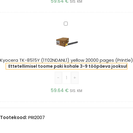
59.64
€
SIS. KM
Kyocera
TK-
8515Y
(1T02NDANL1)
yellow
20000
Kyocera TK-8515Y (1T02NDANL1) yellow 20000 pages (Printle)
pages
Ettetellimisel toome paki kohale 3-9 tööpäeva jooksul
(Printle)
-
+
59.64
€
SIS. KM
Tootekood:
PRI2007