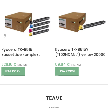
Kyocera TK-8515
Kyocera TK-8515Y
kassettide komplekt
(1T02NDANL1) yellow 20000
c/m/y/bk (Printle)
pages (Printle)
226.15
€
59.64
€
SIS. KM
SIS. KM
LISA KORVI
LISA KORVI
TEAVE
Meist