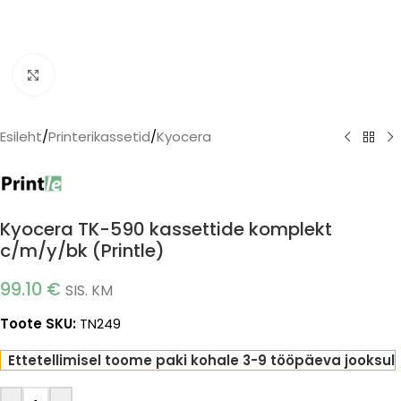
Click to enlarge
Esileht
/
Printerikassetid
/
Kyocera
Kyocera TK-590 kassettide komplekt
c/m/y/bk (Printle)
99.10
€
SIS. KM
Toote SKU:
TN249
Ettetellimisel toome paki kohale 3-9 tööpäeva jooksul