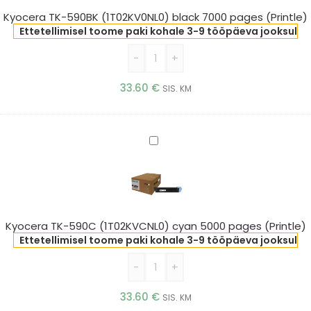
7000
Kyocera TK-590BK (1T02KV0NL0) black 7000 pages (Printle)
pages
Ettetellimisel toome paki kohale 3-9 tööpäeva jooksul
(Printle)
-
+
33.60
€
SIS. KM
Kyocera
TK-
590C
(1T02KVCNL0)
cyan
5000
Kyocera TK-590C (1T02KVCNL0) cyan 5000 pages (Printle)
pages
Ettetellimisel toome paki kohale 3-9 tööpäeva jooksul
(Printle)
-
+
33.60
€
SIS. KM