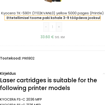
(1T02KVANL0)
yellow
5000
Kyocera TK-590Y (1T02KVANL0) yellow 5000 pages (Printle)
pages
Ettetellimisel toome paki kohale 3-9 tööpäeva jooksul
(Printle)
-
+
33.60
€
SIS. KM
Tootekood:
PRI1802
Kirjeldus
Laser cartridges is suitable for the
following printer models
KYOCERA FS-C 2036 MFP
KYOCERA FS-C 2126 MFP