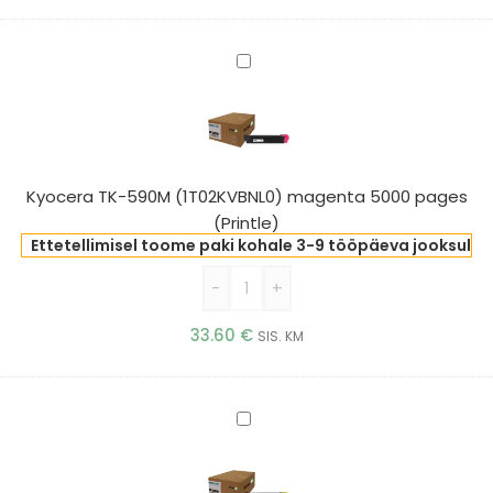
Kyocera
TK-
590M
(1T02KVBNL0)
magenta
5000
Kyocera TK-590M (1T02KVBNL0) magenta 5000 pages
pages
(Printle)
(Printle)
Ettetellimisel toome paki kohale 3-9 tööpäeva jooksul
-
+
33.60
€
SIS. KM
Kyocera
TK-
590Y