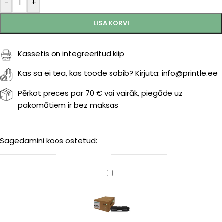
-
+
LISA KORVI
Kassetis on integreeritud kiip
Kas sa ei tea, kas toode sobib? Kirjuta: info@printle.ee
Pērkot preces par 70 € vai vairāk, piegāde uz
pakomātiem ir bez maksas
Sagedamini koos ostetud:
Kyocera
TK-
590BK
(1T02KV0NL0)
black