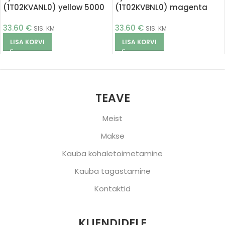
(1T02KVANL0) yellow 5000
(1T02KVBNL0) magenta
pages (Printle)
5000 pages (Printle)
33.60
€
33.60
€
SIS. KM
SIS. KM
LISA KORVI
LISA KORVI
TEAVE
Meist
Makse
Kauba kohaletoimetamine
Kauba tagastamine
Kontaktid
KLIENDIDELE