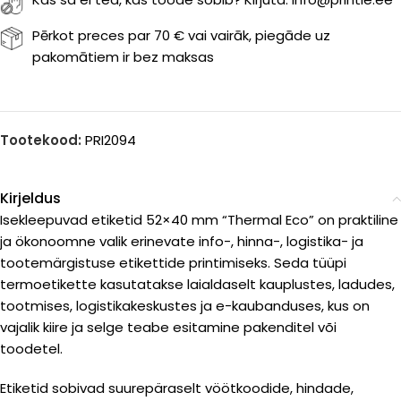
Pērkot preces par 70 € vai vairāk, piegāde uz
pakomātiem ir bez maksas
Tootekood:
PRI2094
Kirjeldus
Isekleepuvad etiketid 52×40 mm “Thermal Eco” on praktiline
ja ökonoomne valik erinevate info-, hinna-, logistika- ja
tootemärgistuse etikettide printimiseks. Seda tüüpi
termoetikette kasutatakse laialdaselt kauplustes, ladudes,
tootmises, logistikakeskustes ja e-kaubanduses, kus on
vajalik kiire ja selge teabe esitamine pakenditel või
toodetel.
Etiketid sobivad suurepäraselt vöötkoodide, hindade,