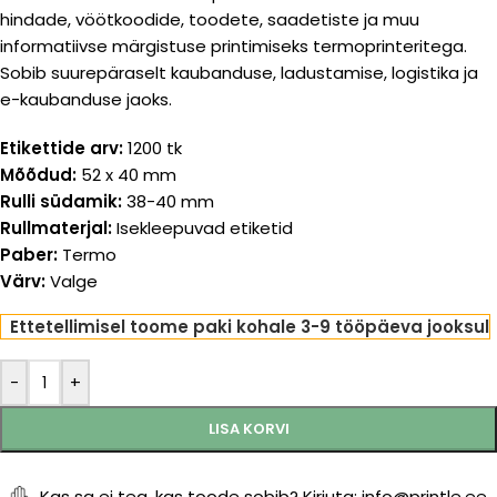
hindade, vöötkoodide, toodete, saadetiste ja muu
informatiivse märgistuse printimiseks termoprinteritega.
Sobib suurepäraselt kaubanduse, ladustamise, logistika ja
e-kaubanduse jaoks.
Etikettide arv:
1200 tk
Mõõdud:
52 x 40 mm
Rulli südamik:
38-40 mm
Rullmaterjal:
Isekleepuvad etiketid
Paber:
Termo
Värv:
Valge
Ettetellimisel toome paki kohale 3-9 tööpäeva jooksul
-
+
LISA KORVI
Kas sa ei tea, kas toode sobib? Kirjuta: info@printle.ee