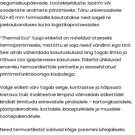
aegumiskuupäevade, tootekirjelduste, laoinfo või
saadetiste andmete printimiseks. Tänu universaalsele
52×40 mm formaadile kasutatakse neid sageli nii
jaekaubanduses kui ka logistikaprotsessides.
“Thermal Eco” tüüpi etiketid on mõeldud otseseks
termoprintimiseks, mistõttu ei vaja need värvilinti ega tinti.
See aitab vähendada kasutuskulusid ning tagab lihtsa ja
tõhusa töö igapäevases kasutuses. Etiketid ühilduvad
enamiku termoetikettide printerite ja sisseehitatud
printimisfunktsiooniga kaaludega.
Valge etiketi värv tagab selge, kontrastse ja hõlpsasti
loetava trüki. Kvaliteetne liimpind võimaldab etikettidel
kindlalt kinnituda erinevatele pindadele – kartongkastidele,
plastpakenditele, kottidele, klaaspurkidele ja muudele
tootepakenditele.
Need termoetiketid sobivad kõige paremini lühiajaliseks