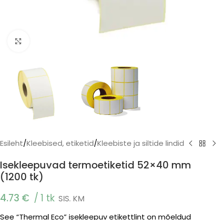
Click to enlarge
Esileht
/
Kleebised, etiketid
/
Kleebiste ja siltide lindid
Isekleepuvad termoetiketid 52×40 mm
(1200 tk)
4.73
€
1 tk
SIS. KM
See “Thermal Eco” isekleepuv etikettlint on mõeldud