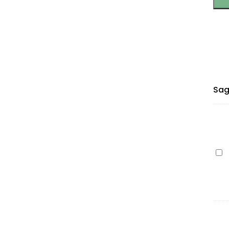
Sag
HP
201
(C
bla
28
pa
(Pr