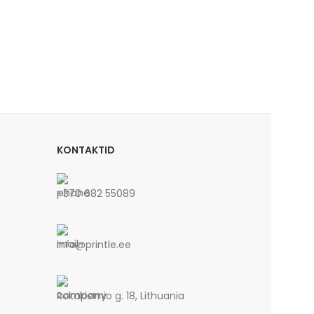
KONTAKTID
+370 682 55089
info@printle.ee
Rokakiemio g. 18, Lithuania