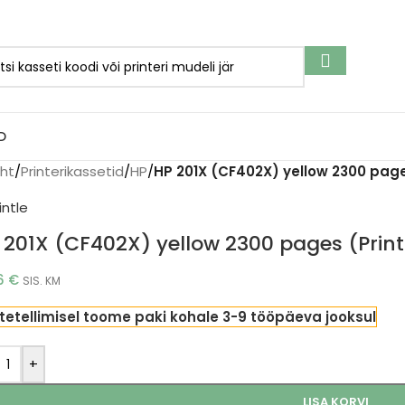
D
eht
/
Printerikassetid
/
HP
/
HP 201X (CF402X) yellow 2300 page
 201X (CF402X) yellow 2300 pages (Print
16
€
SIS. KM
tetellimisel toome paki kohale 3-9 tööpäeva jooksul
+
LISA KORVI