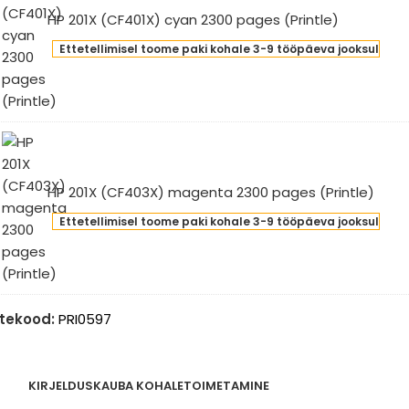
HP 201X (CF401X) cyan 2300 pages (Printle)
Ettetellimisel toome paki kohale 3-9 tööpäeva jooksul
X
401X)
an
00
ges
intle)
HP 201X (CF403X) magenta 2300 pages (Printle)
Ettetellimisel toome paki kohale 3-9 tööpäeva jooksul
X
F403X)
genta
00
ges
tekood:
PRI0597
intle)
KIRJELDUS
KAUBA KOHALETOIMETAMINE