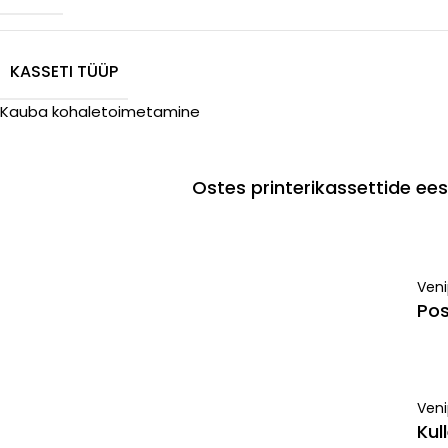
KASSETI TÜÜP
Kauba kohaletoimetamine
Ostes printerikassettide e
Ven
Pos
Veni
Kul