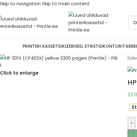
Skip to navigation
Skip to main content
ootjad
PRINTERI KASSETID
KLEEBISED, ETIKETID
KONTORITARBE
Esil
Click to enlarge
HP
22.
Et
-