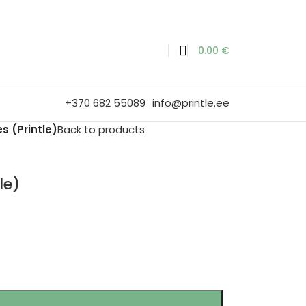
0.00
€
+370 682 55089
info@printle.ee
s (Printle)
Back to products
le)