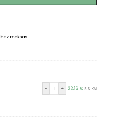
r bez maksas
-
+
22.16
€
SIS. KM