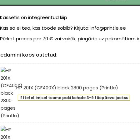
Kassetis on integreeritud kiip
Kas sa ei tea, kas toode sobib? Kirjuta: info@printle.ee
Pērkot preces par 70 € vai vairāk, piegāde uz pakomātiem i
edamini koos ostetud:
HP 201X (CF400X) black 2800 pages (Printle)
Ettetellimisel toome paki kohale 3-9 tööpäeva jooksul
X
F400X)
ck
00
ges
intle)