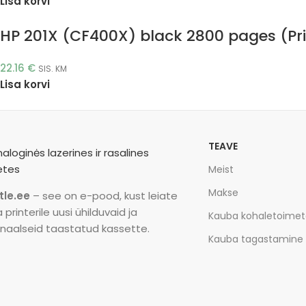
Lisa korvi
HP 201X (CF400X) black 2800 pages (Pri
22.16
€
SIS. KM
Lisa korvi
TEAVE
Meist
Makse
tle.ee
– see on e-pood, kust leiate
printerile uusi ühilduvaid ja
Kauba kohaletoime
inaalseid taastatud kassette.
Kauba tagastamine