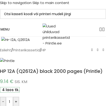
Skip to navigation
Skip to main content
MENU
Click to enlarge
Esileht
/
Printerikassetid
/
HP
HP 12A (Q2612A) black 2000 pages (Printle)
9.14
€
SIS. KM
4 laos tk.
-
+