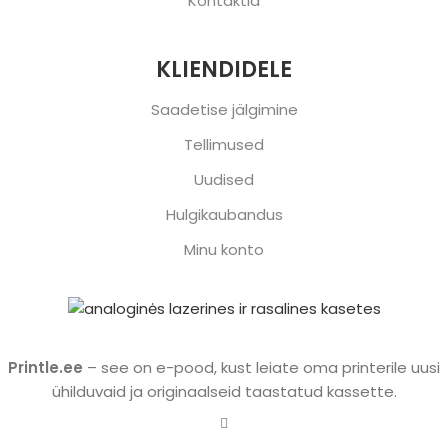
Kontaktid
KLIENDIDELE
Saadetise jälgimine
Tellimused
Uudised
Hulgikaubandus
Minu konto
Printle.ee
– see on e-pood, kust leiate oma printerile uusi
ühilduvaid ja originaalseid taastatud kassette.