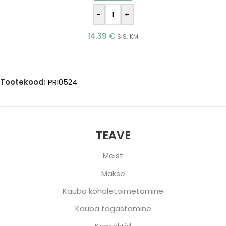
(Printle)
-
+
14.39
€
SIS. KM
Tootekood:
PRI0524
TEAVE
Meist
Makse
Kauba kohaletoimetamine
Kauba tagastamine