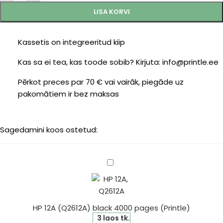
LISA KORVI
Kassetis on integreeritud kiip
Kas sa ei tea, kas toode sobib? Kirjuta: info@printle.ee
Pērkot preces par 70 € vai vairāk, piegāde uz
pakomātiem ir bez maksas
Sagedamini koos ostetud:
HP
12A
(Q2612A)
black
HP 12A (Q2612A) black 4000 pages (Printle)
4000
3 laos tk.
pages