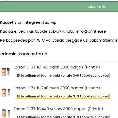
LISA KORVI
Kassetis on integreeritud kiip
Kas sa ei tea, kas toode sobib? Kirjuta: info@printle.ee
Pērkot preces par 70 € vai vairāk, piegāde uz pakomātiem i
edamini koos ostetud:
Epson C13T11C140 black 3000 pages (Printle)
son
Ettetellimisel toome paki kohale 3-9 tööpäeva jooksul
T11C140
ck
Epson C13T11C240 cyan 3000 pages (Printle)
00
son
ges
Ettetellimisel toome paki kohale 3-9 tööpäeva jooksul
T11C240
intle)
an
Epson C13T11C440 yellow 3000 pages (Printle)
00
son
ges
Ettetellimisel toome paki kohale 3-9 tööpäeva jooksul