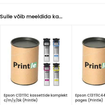
Sulle võib meeldida ka…
Epson C13T11C kassettide komplekt
Epson C13T11C44
c/m/y/bk (Printle)
pages (Printle)