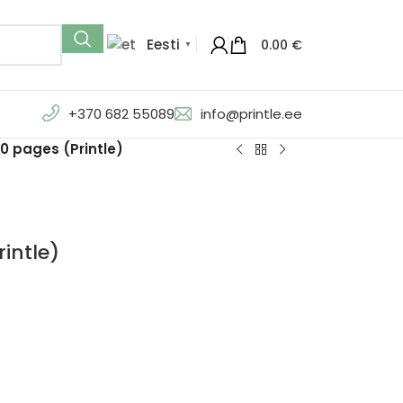
Eesti
0.00
€
▼
+370 682 55089
info@printle.ee
 pages (Printle)
intle)