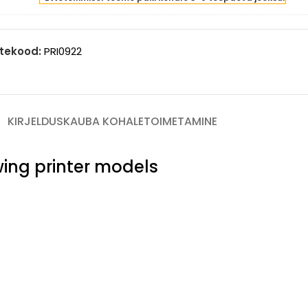
3T11C440
intle)
low
00
tekood:
PRI0922
ges
intle)
KIRJELDUS
KAUBA KOHALETOIMETAMINE
owing printer models