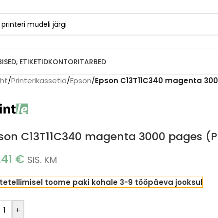
BISED, ETIKETID
KONTORITARBED
eht
/
Printerikassetid
/
Epson
/
Epson C13T11C340 magenta 3000
son C13T11C340 magenta 3000 pages (Pr
.41
€
SIS. KM
tetellimisel toome paki kohale 3-9 tööpäeva jooksul
+