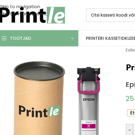
Skip to navigation
Skip to main content
PRINTERI KASSETID
KLEE
TOOTJAD
Esil
Ep
25
Et
-