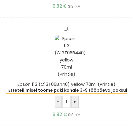
6.82
€
SIS. KM
Epson
113
(C13T06B440)
yellow
70ml
(Printle)
Epson 113 (C13T06B440) yellow 70ml (Printle)
Ettetellimisel toome paki kohale 3-9 tööpäeva jooksul
-
+
6.82
€
SIS. KM