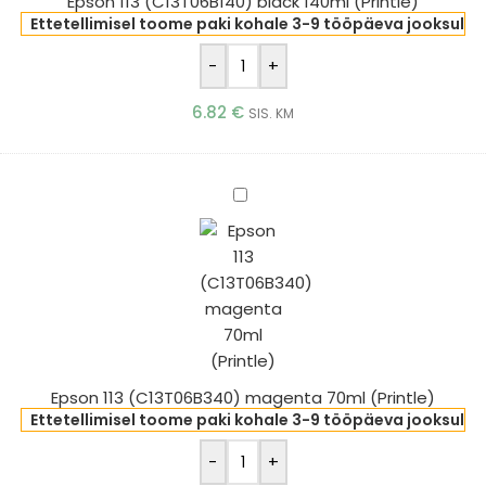
Epson 113 (C13T06B140) black 140ml (Printle)
Ettetellimisel toome paki kohale 3-9 tööpäeva jooksul
-
+
6.82
€
SIS. KM
Epson
113
(C13T06B340)
magenta
70ml
(Printle)
Epson 113 (C13T06B340) magenta 70ml (Printle)
Ettetellimisel toome paki kohale 3-9 tööpäeva jooksul
-
+