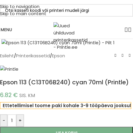
Skip to navigation
Skip to main content
MENU
Click to enlarge
Esileht
/
Printerikassetid
/
Epson
Epson 113 (C13T06B240) cyan 70ml (Printle)
6.82
€
SIS. KM
Ettetellimisel toome paki kohale 3-9 tööpäeva jooksul
-
+
LISA KORVI