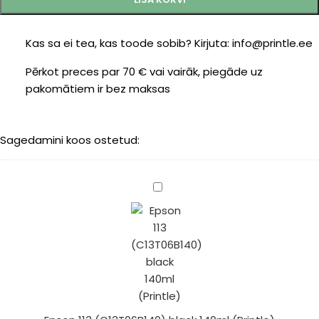
Kas sa ei tea, kas toode sobib? Kirjuta: info@printle.ee
Pērkot preces par 70 € vai vairāk, piegāde uz
pakomātiem ir bez maksas
Sagedamini koos ostetud:
Epson
113
(C13T06B140)
black
140ml
(Printle)