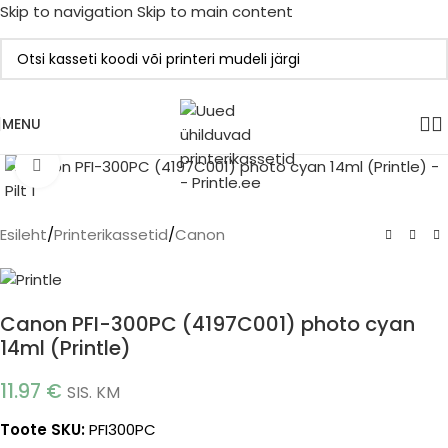
Skip to navigation
Skip to main content
MENU
Click to enlarge
Esileht
/
Printerikassetid
/
Canon
Canon PFI-300PC (4197C001) photo cyan
14ml (Printle)
11.97
€
SIS. KM
Toote SKU:
PFI300PC