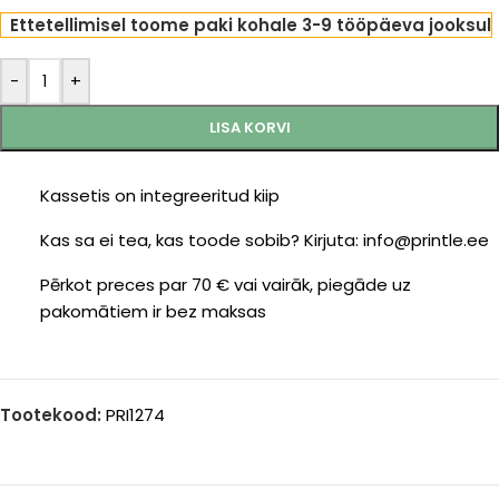
Ettetellimisel toome paki kohale 3-9 tööpäeva jooksul
-
+
LISA KORVI
Kassetis on integreeritud kiip
Kas sa ei tea, kas toode sobib? Kirjuta: info@printle.ee
Pērkot preces par 70 € vai vairāk, piegāde uz
pakomātiem ir bez maksas
Tootekood:
PRI1274