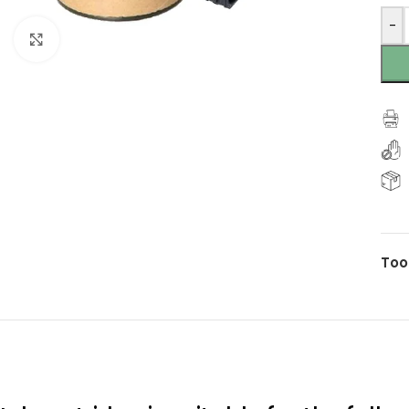
-
Click to enlarge
Too