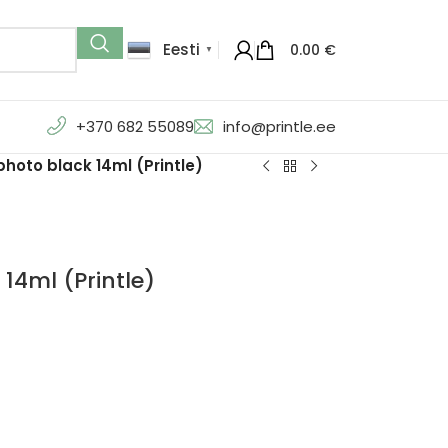
Eesti
0.00
€
▼
+370 682 55089
info@printle.ee
hoto black 14ml (Printle)
14ml (Printle)