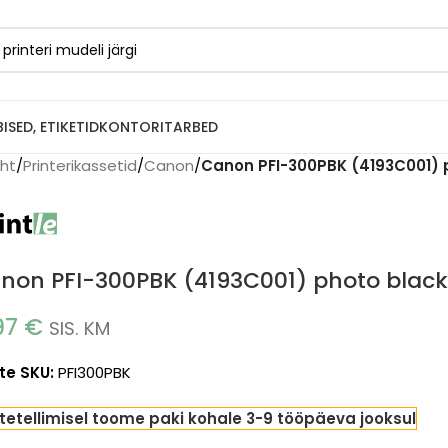
BISED, ETIKETID
KONTORITARBED
eht
/
Printerikassetid
/
Canon
/
Canon PFI-300PBK (4193C001) p
non PFI-300PBK (4193C001) photo black 
.97
€
SIS. KM
te SKU:
PFI300PBK
tetellimisel toome paki kohale 3-9 tööpäeva jooksul