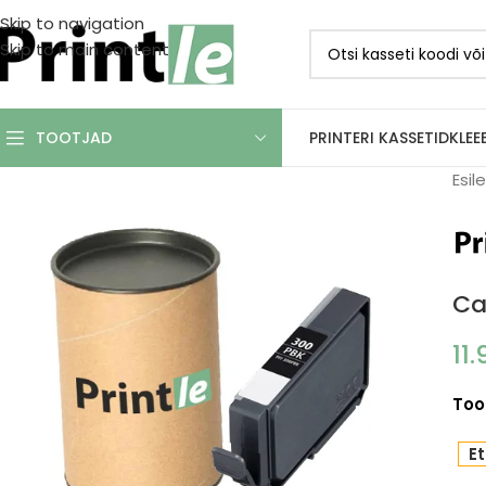
Skip to navigation
Skip to main content
PRINTERI KASSETID
KLEE
TOOTJAD
Esil
Ca
11
Too
Et