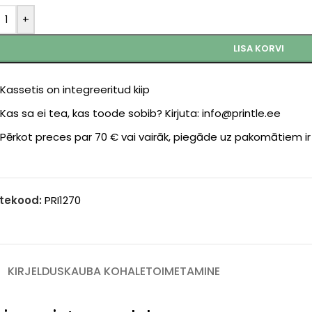
+
LISA KORVI
Kassetis on integreeritud kiip
Kas sa ei tea, kas toode sobib? Kirjuta: info@printle.ee
Pērkot preces par 70 € vai vairāk, piegāde uz pakomātiem i
tekood:
PRI1270
KIRJELDUS
KAUBA KOHALETOIMETAMINE