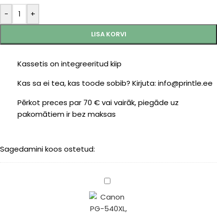
-
+
LISA KORVI
Kassetis on integreeritud kiip
Kas sa ei tea, kas toode sobib? Kirjuta: info@printle.ee
Pērkot preces par 70 € vai vairāk, piegāde uz
pakomātiem ir bez maksas
Sagedamini koos ostetud:
Canon
PG-
540XL
(5222B005)