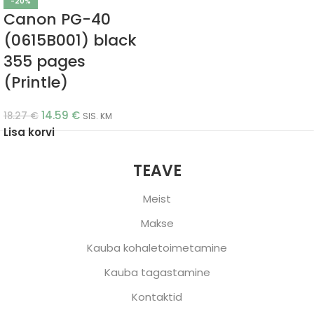
-20%
Canon PG-40
(0615B001) black
355 pages
(Printle)
14.59
€
18.27
€
SIS. KM
Lisa korvi
TEAVE
Meist
Makse
Kauba kohaletoimetamine
Kauba tagastamine
Kontaktid