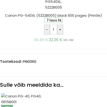
black
600
Canon PG-540XL (5222B005) black 600 pages (Printle)
pages
7 laos tk.
(Printle)
-
+
35.45
€
22.36
€
SIS. KM
Tootekood:
PRI0060
Sulle võib meeldida ka…