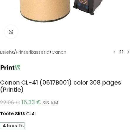
Click to enlarge
Esileht
/
Printerikassetid
/
Canon
Canon CL-41 (0617B001) color 308 pages
(Printle)
15.33
€
22.06
€
SIS. KM
Toote SKU:
CL41
4 laos tk.