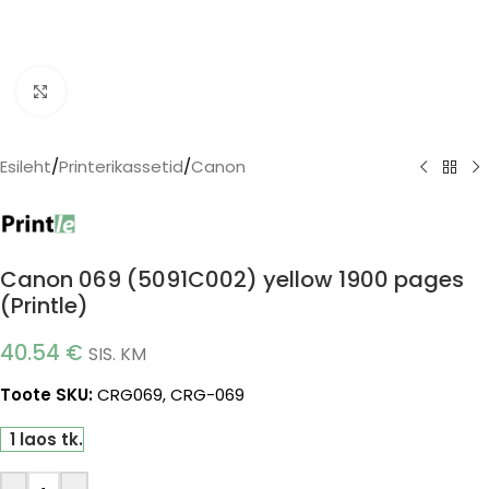
Click to enlarge
Esileht
/
Printerikassetid
/
Canon
Canon 069 (5091C002) yellow 1900 pages
(Printle)
40.54
€
SIS. KM
Toote SKU:
CRG069, CRG-069
1 laos tk.