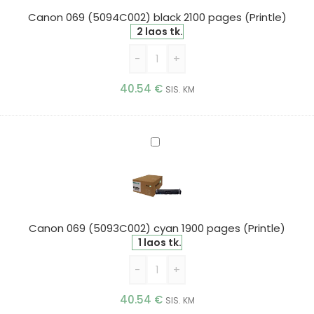
pages
Canon 069 (5094C002) black 2100 pages (Printle)
(Printle)
2 laos tk.
-
+
40.54
€
SIS. KM
Canon
069
(5093C002)
cyan
1900
pages
Canon 069 (5093C002) cyan 1900 pages (Printle)
(Printle)
1 laos tk.
-
+
40.54
€
SIS. KM