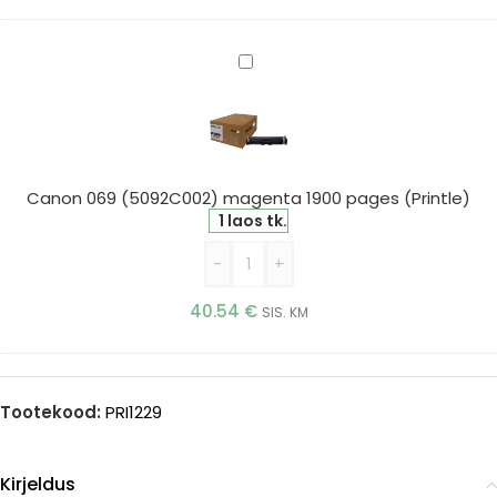
Canon
069
(5092C002)
magenta
1900
pages
Canon 069 (5092C002) magenta 1900 pages (Printle)
(Printle)
1 laos tk.
-
+
40.54
€
SIS. KM
Tootekood:
PRI1229
Kirjeldus