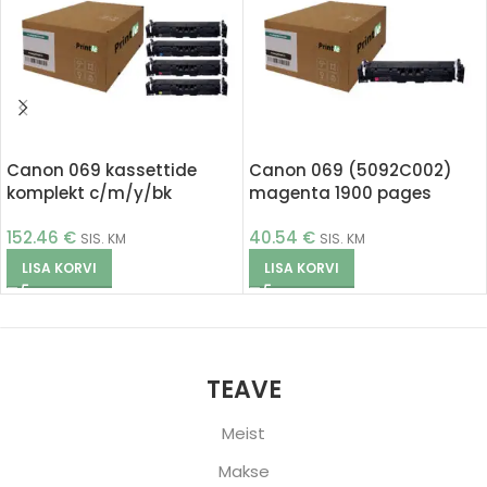
Canon 069 kassettide
Canon 069 (5092C002)
komplekt c/m/y/bk
magenta 1900 pages
(Printle)
(Printle)
152.46
€
40.54
€
SIS. KM
SIS. KM
LISA KORVI
LISA KORVI
TEAVE
Meist
Makse