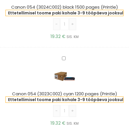
pages
Canon 054 (3024C002) black 1500 pages (Printle)
(Printle)
Ettetellimisel toome paki kohale 3-9 tööpäeva jooksul
-
+
19.32
€
SIS. KM
Canon
054
(3023C002)
cyan
1200
pages
Canon 054 (3023C002) cyan 1200 pages (Printle)
(Printle)
Ettetellimisel toome paki kohale 3-9 tööpäeva jooksul
-
+
19.32
€
SIS. KM