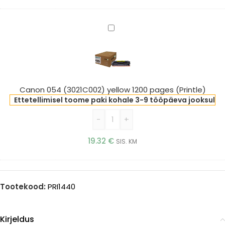
Canon
054
(3021C002)
yellow
1200
pages
Canon 054 (3021C002) yellow 1200 pages (Printle)
(Printle)
Ettetellimisel toome paki kohale 3-9 tööpäeva jooksul
-
+
19.32
€
SIS. KM
Tootekood:
PRI1440
Kirjeldus