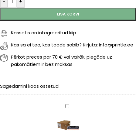
-
+
LISA KORVI
Kassetis on integreeritud kiip
Kas sa ei tea, kas toode sobib? Kirjuta: info@printle.ee
Pērkot preces par 70 € vai vairāk, piegāde uz
pakomātiem ir bez maksas
Sagedamini koos ostetud:
Canon
054
(3024C002)
black
1500