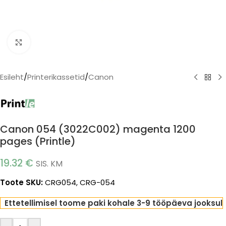
Click to enlarge
Esileht
/
Printerikassetid
/
Canon
Canon 054 (3022C002) magenta 1200
pages (Printle)
19.32
€
SIS. KM
Toote SKU:
CRG054, CRG-054
Ettetellimisel toome paki kohale 3-9 tööpäeva jooksul