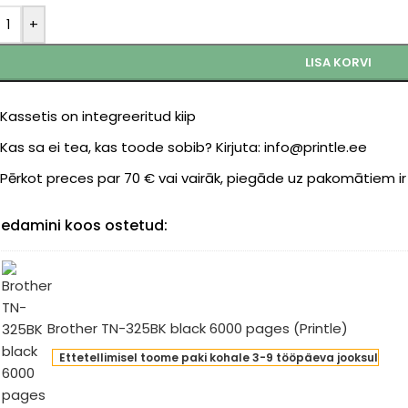
+
LISA KORVI
Kassetis on integreeritud kiip
Kas sa ei tea, kas toode sobib? Kirjuta: info@printle.ee
Pērkot preces par 70 € vai vairāk, piegāde uz pakomātiem i
edamini koos ostetud:
Brother TN-325BK black 6000 pages (Printle)
ther
Ettetellimisel toome paki kohale 3-9 tööpäeva jooksul
-
5BK