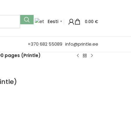
Eesti
0.00
€
▼
+370 682 55089
info@printle.ee
0 pages (Printle)
ntle)