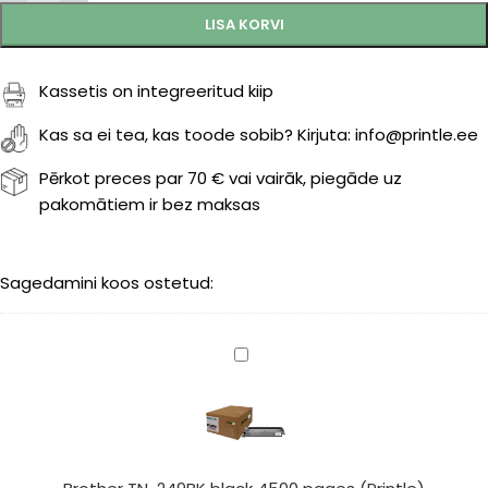
LISA KORVI
Kassetis on integreeritud kiip
Kas sa ei tea, kas toode sobib? Kirjuta: info@printle.ee
Pērkot preces par 70 € vai vairāk, piegāde uz
pakomātiem ir bez maksas
Sagedamini koos ostetud:
Brother
TN-
249BK
black
4500
pages