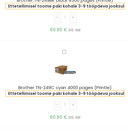
Brother TN-249BK black 4500 pages (Printle)
(Printle)
Ettetellimisel toome paki kohale 3-9 tööpäeva jooksul
-
+
60.90
€
SIS. KM
Brother
TN-
249C
cyan
4000
pages
Brother TN-249C cyan 4000 pages (Printle)
(Printle)
Ettetellimisel toome paki kohale 3-9 tööpäeva jooksul
-
+
60.90
€
SIS. KM