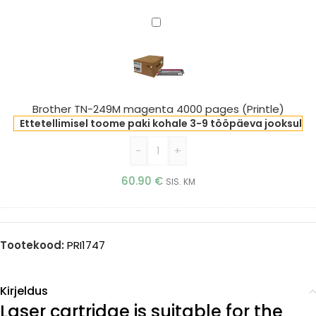
Brother
TN-
249M
magenta
4000
pages
Brother TN-249M magenta 4000 pages (Printle)
(Printle)
Ettetellimisel toome paki kohale 3-9 tööpäeva jooksul
-
+
60.90
€
SIS. KM
Tootekood:
PRI1747
Kirjeldus
Laser cartridge is suitable for the