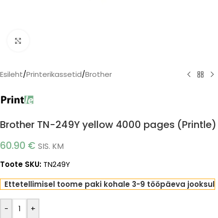
Click to enlarge
Esileht
/
Printerikassetid
/
Brother
Brother TN-249Y yellow 4000 pages (Printle)
60.90
€
SIS. KM
Toote SKU:
TN249Y
Ettetellimisel toome paki kohale 3-9 tööpäeva jooksul
-
+