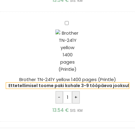
13.54
€
SIS. KM
Brother
TN-
241Y
yellow
1400
pages
(Printle)
Brother TN-241Y yellow 1400 pages (Printle)
Ettetellimisel toome paki kohale 3-9 tööpäeva jooksul
-
+
13.54
€
SIS. KM