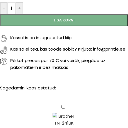
-
+
LISA KORVI
Kassetis on integreeritud kiip
Kas sa ei tea, kas toode sobib? Kirjuta: info@printle.ee
Pērkot preces par 70 € vai vairāk, piegāde uz
pakomātiem ir bez maksas
Sagedamini koos ostetud:
Brother
TN-
241BK
black