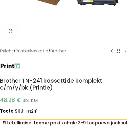
Click to enlarge
Esileht
/
Printerikassetid
/
Brother
Brother TN-241 kassettide komplekt
c/m/y/bk (Printle)
48.28
€
SIS. KM
Toote SKU:
TN241
Ettetellimisel toome paki kohale 3-9 tööpäeva jooksul