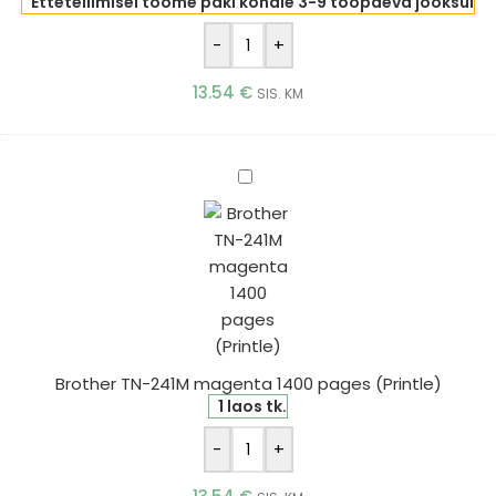
Ettetellimisel toome paki kohale 3-9 tööpäeva jooksul
-
+
13.54
€
SIS. KM
Brother
TN-
241M
magenta
1400
pages
(Printle)
Brother TN-241M magenta 1400 pages (Printle)
1 laos tk.
-
+