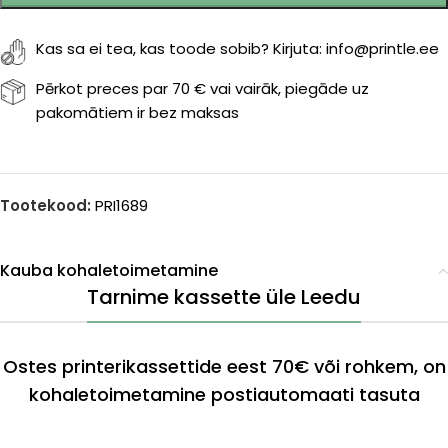
Kas sa ei tea, kas toode sobib? Kirjuta: info@printle.ee
Pērkot preces par 70 € vai vairāk, piegāde uz
pakomātiem ir bez maksas
Tootekood:
PRI1689
Kauba kohaletoimetamine
Tarnime kassette üle Leedu
Ostes printerikassettide eest 70€ või rohkem, on
kohaletoimetamine postiautomaati tasuta