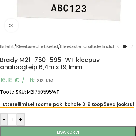
Click to enlarge
Esileht
/
Kleebised, etiketid
/
Kleebiste ja siltide lindid
Brady M21-750-595-WT kleepuv
analoogteip 6,4m x 19,1mm
16.18
€
1 tk
SIS. KM
Toote SKU:
M21750595WT
Ettetellimisel toome paki kohale 3-9 tööpäeva jooksul
-
+
LISA KORVI